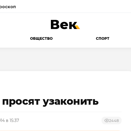
роскоп
ОБЩЕСТВО
СПОРТ
» просят узаконить
014 в 15:37
2448