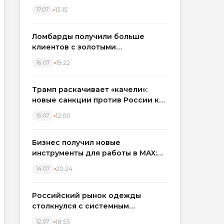
бронировать экскаваторы и
13:15
17.07
краны
Ломбарды получили больше
клиентов с золотыми
украшениями: рынок займов
19:22
16.07
вырос на фоне подорожания
металла
Трамп раскачивает «качели»:
новые санкции против России как
элемент большой игры
12:00
15.07
Бизнес получил новые
инструменты для работы в MAX:
компании подключают CRM и
20:24
14.07
автоматизируют обработку
обращений
Российский рынок одежды
столкнулся с системным
кризисом
18:55
12.07