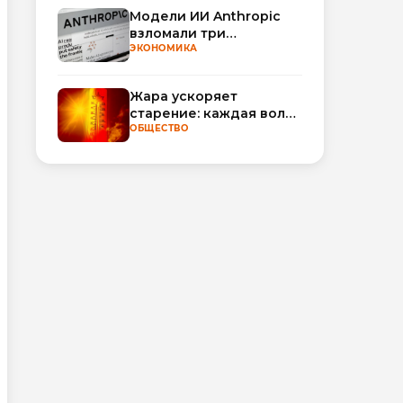
Модели ИИ Anthropic
взломали три
организации во время
ЭКОНОМИКА
тестирования
Жара ускоряет
старение: каждая волна
тепла добавляет
ОБЩЕСТВО
полгода
биологического
возраста