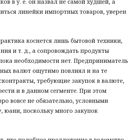
ов в у. е. он назвал не самой худшей, а
шиться линейки импортных товаров, уверен
практика коснется лишь бытовой техники,
ия и т. д., а сопровождать продукты
пока необходимости нет. Предприниматель
нных валют ощутимо повлиял и на те
сконтракты, требующие закупок в валюте,
ести и в данном сегменте. При этом
евро вовсе не обязательно, условными
, юани, поскольку много закупок
, что подобное предложение в ведомство