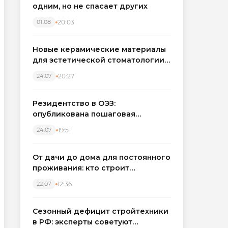
одним, но не спасает других
20:03
01.08
Новые керамические материалы
для эстетической стоматологии
становятся точнее
20:27
24.07
Резидентство в ОЭЗ:
опубликована пошаговая
инструкция и полный перечень
19:51
24.07
налоговых льгот для инвесторов
От дачи до дома для постоянного
проживания: кто строит
каркасные дома в Северо-
12:36
22.07
Западном регионе
Сезонный дефицит стройтехники
в РФ: эксперты советуют