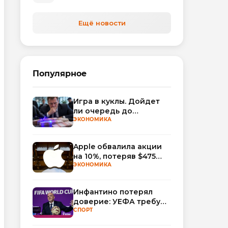
Ещё новости
Популярное
Игра в куклы. Дойдет
ли очередь до
Миллера?
ЭКОНОМИКА
Apple обвалила акции
на 10%, потеряв $475
млрд капитализации
ЭКОНОМИКА
Инфантино потерял
доверие: УЕФА требует
смены руководства
СПОРТ
ФИФА