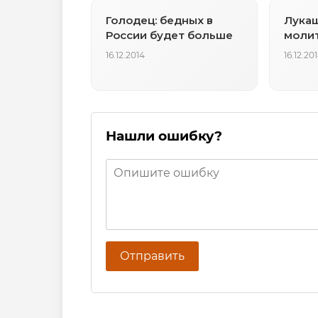
Голодец: бедных в
Лукаш
России будет больше
молит
16.12.2014
16.12.20
Нашли ошибку?
Отправить