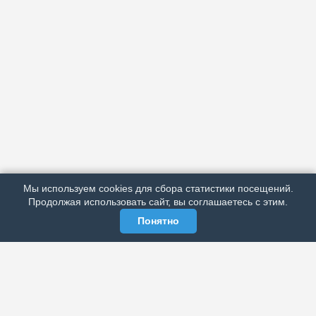
АРХИВ
ПОДРОБНО ОБ ИЗДАНИИ
РЕКЛАМА У НАС
Мы используем cookies для сбора статистики посещений.
МЫ В СОЦСЕТЯХ
Продолжая использовать сайт, вы соглашаетесь с этим.
Понятно