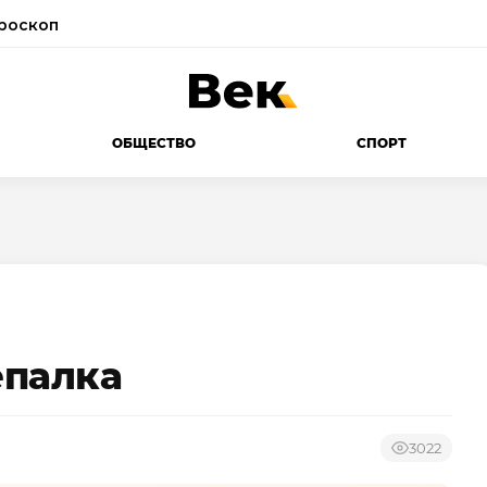
роскоп
ОБЩЕСТВО
СПОРТ
епалка
3022