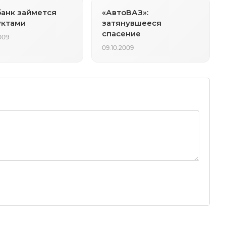
анк займется
«АвтоВАЗ»:
уктами
затянувшееся
спасение
009
09.10.2009