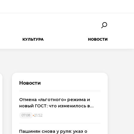
КУЛЬТУРА
НОВОСТИ
Новости
Отмена «льготного» режима и
новый ГОСТ: что изменилось в
приемке новостроек в 2026 году
21:52
07.08
Пашинян снова у руля: указ о