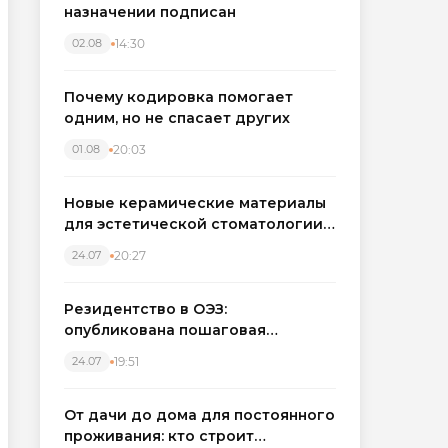
назначении подписан
14:30
02.08
Почему кодировка помогает
одним, но не спасает других
20:03
01.08
Новые керамические материалы
для эстетической стоматологии
становятся точнее
20:27
24.07
Резидентство в ОЭЗ:
опубликована пошаговая
инструкция и полный перечень
19:51
24.07
налоговых льгот для инвесторов
От дачи до дома для постоянного
проживания: кто строит