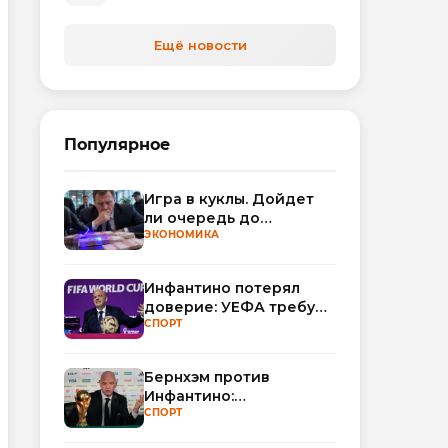
автоматизируют обработку
обращений
Ещё новости
Популярное
Игра в куклы. Дойдет
ли очередь до
Миллера?
ЭКОНОМИКА
Инфантино потерял
доверие: УЕФА требует
смены руководства
СПОРТ
ФИФА
Бернхэм против
Инфантино:
политический кризис в
СПОРТ
ФИФА набирает