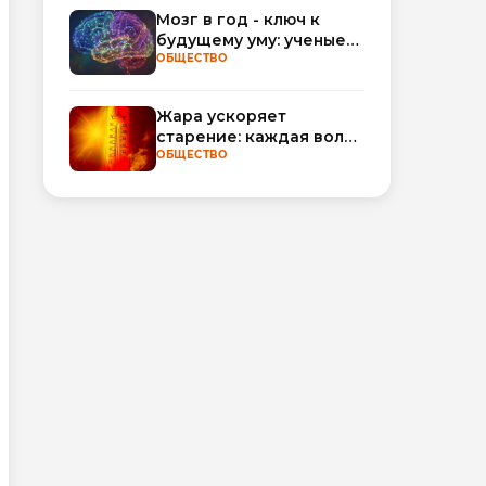
обороты
Мозг в год - ключ к
будущему уму: ученые
научились
ОБЩЕСТВО
прогнозировать
интеллект по МРТ
Жара ускоряет
старение: каждая волна
тепла добавляет
ОБЩЕСТВО
полгода
биологического
возраста