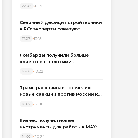
каркасные дома в Северо-
12:36
22.07
Западном регионе
Сезонный дефицит стройтехники
в РФ: эксперты советуют
бронировать экскаваторы и
13:15
17.07
краны
Ломбарды получили больше
клиентов с золотыми
украшениями: рынок займов
19:22
16.07
вырос на фоне подорожания
металла
Трамп раскачивает «качели»:
новые санкции против России как
элемент большой игры
12:00
15.07
Бизнес получил новые
инструменты для работы в MAX:
компании подключают CRM и
20:24
14.07