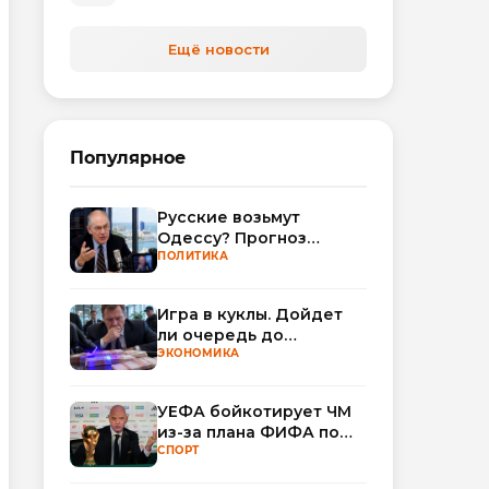
Ещё новости
Популярное
Русские возьмут
Одессу? Прогноз
Миршаймера
ПОЛИТИКА
Игра в куклы. Дойдет
ли очередь до
Миллера?
ЭКОНОМИКА
УЕФА бойкотирует ЧМ
из-за плана ФИФА по
привлечению частных
СПОРТ
инвесторов