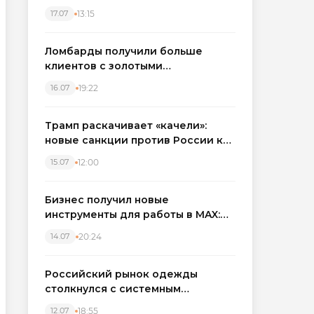
бронировать экскаваторы и
13:15
17.07
краны
Ломбарды получили больше
клиентов с золотыми
украшениями: рынок займов
19:22
16.07
вырос на фоне подорожания
металла
Трамп раскачивает «качели»:
новые санкции против России как
элемент большой игры
12:00
15.07
Бизнес получил новые
инструменты для работы в MAX:
компании подключают CRM и
20:24
14.07
автоматизируют обработку
обращений
Российский рынок одежды
столкнулся с системным
кризисом
18:55
12.07