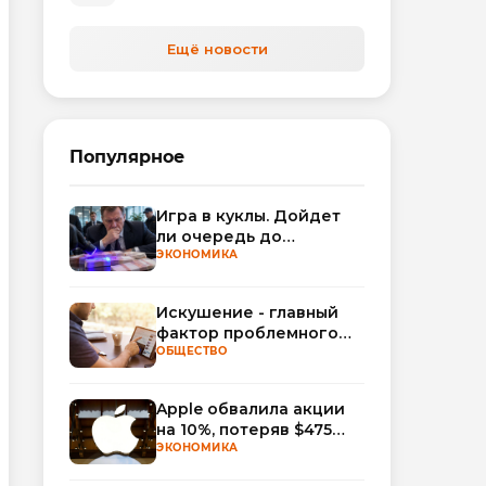
Ещё новости
Популярное
Игра в куклы. Дойдет
ли очередь до
Миллера?
ЭКОНОМИКА
Искушение - главный
фактор проблемного
использования
ОБЩЕСТВО
интернета
Apple обвалила акции
на 10%, потеряв $475
млрд капитализации
ЭКОНОМИКА