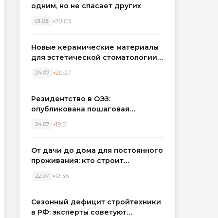
одним, но не спасает других
20:03
01.08
Новые керамические материалы
для эстетической стоматологии
становятся точнее
20:27
24.07
Резидентство в ОЭЗ:
опубликована пошаговая
инструкция и полный перечень
19:51
24.07
налоговых льгот для инвесторов
От дачи до дома для постоянного
проживания: кто строит
каркасные дома в Северо-
12:36
22.07
Западном регионе
Сезонный дефицит стройтехники
в РФ: эксперты советуют