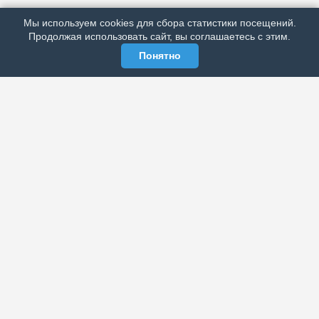
РЕКЛАМА У НАС
Мы используем cookies для сбора статистики посещений.
МЫ В СОЦСЕТЯХ
Продолжая использовать сайт, вы соглашаетесь с этим.
Понятно
ЭЛЕКТРОННАЯ ГАЗЕТА «ВЕК»
Актуальная информация обо всех значимых событиях
политической, экономической, общественной и
спортивной жизни России и зарубежья.
МЫ В СОЦСЕТЯХ
РАЗДЕЛЫ