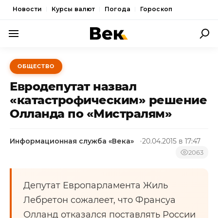
Новости
Курсы валют
Погода
Гороскоп
ПОЛИТИКА
ОБЩЕСТВО
ЭКОНОМИКА
Евродепутат назвал
ОБЩЕСТВО
«катастрофическим» решение
Олланда по «Мистралям»
СПОРТ
КУЛЬТУРА
Информационная служба «Века»
20.04.2015 в 17:47
НОВОСТИ
2063
Депутат Европарламента Жиль
Лебретон сожалеет, что Франсуа
Олланд отказался поставлять России