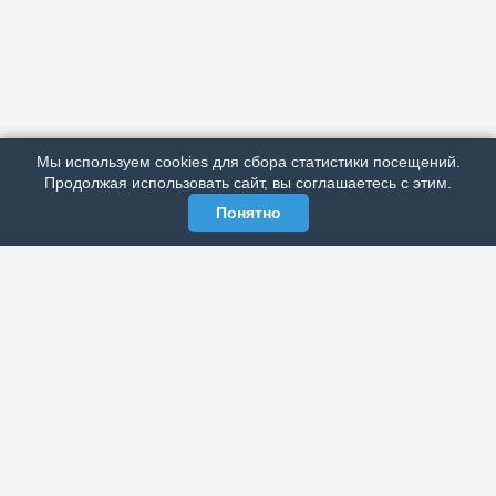
АРХИВ
ПОДРОБНО ОБ ИЗДАНИИ
РЕКЛАМА У НАС
Мы используем cookies для сбора статистики посещений.
МЫ В СОЦСЕТЯХ
Продолжая использовать сайт, вы соглашаетесь с этим.
Понятно
ЭЛЕКТРОННАЯ ГАЗЕТА «ВЕК»
Актуальная информация обо всех значимых событиях
политической, экономической, общественной и
спортивной жизни России и зарубежья.
МЫ В СОЦСЕТЯХ