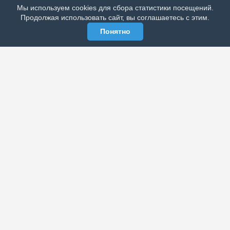
Мы используем cookies для сбора статистики посещений.
МЫ В СОЦСЕТЯХ
Продолжая использовать сайт, вы соглашаетесь с этим.
Понятно
ЭЛЕКТРОННАЯ ГАЗЕТА «ВЕК»
Актуальная информация обо всех значимых событиях
политической, экономической, общественной и
спортивной жизни России и зарубежья.
МЫ В СОЦСЕТЯХ
РАЗДЕЛЫ
Архив публикаций