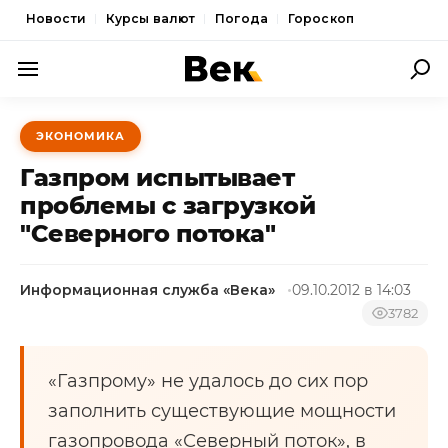
Новости
Курсы валют
Погода
Гороскоп
ПОЛИТИКА
ЭКОНОМИКА
ЭКОНОМИКА
Газпром испытывает
ОБЩЕСТВО
проблемы с загрузкой
"Северного потока"
СПОРТ
КУЛЬТУРА
Информационная служба «Века»
09.10.2012 в 14:03
НОВОСТИ
3782
«Газпрому» не удалось до сих пор
заполнить существующие мощности
газопровода «Северный поток», в