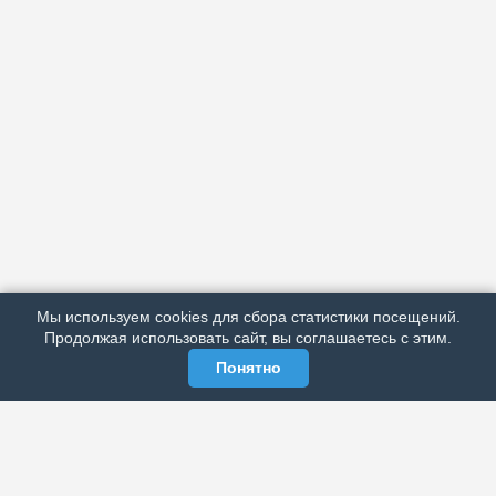
АРХИВ
ПОДРОБНО ОБ ИЗДАНИИ
РЕКЛАМА У НАС
Мы используем cookies для сбора статистики посещений.
МЫ В СОЦСЕТЯХ
Продолжая использовать сайт, вы соглашаетесь с этим.
Понятно