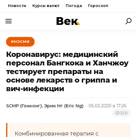
Новости
Курсы валют
Погода
Гороскоп
ПОЛИТИКА
ИНОСМИ
ЭКОНОМИКА
Коронавирус: медицинский
ОБЩЕСТВО
персонал Бангкока и Ханчжоу
тестирует препараты на
СПОРТ
основе лекарств о гриппа и
КУЛЬТУРА
вич-инфекции
НОВОСТИ
SCMP (Гонконг), Эрик Нг (Eric Ng)
05.02.2020 в 17:26
3231
Комбинированная терапия с