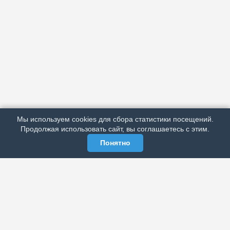
АРХИВ
ПОДРОБНО ОБ ИЗДАНИИ
РЕКЛАМА У НАС
Мы используем cookies для сбора статистики посещений.
МЫ В СОЦСЕТЯХ
Продолжая использовать сайт, вы соглашаетесь с этим.
Понятно
ЭЛЕКТРОННАЯ ГАЗЕТА «ВЕК»