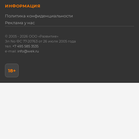
ИНФОРМАЦИЯ
Политика конфиденциальности
Реклама у нас
© 2005 -
2026 ООО «Развитие»
Эл No ФС 77-20763 от 26 июля 2005 года
тел.
+7 495 585 3535
e-mail:
info@wek.ru
18+