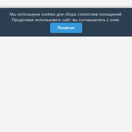
РЕКЛАМА У НАС
Мы используем cookies для сбора статистики посещений.
МЫ В СОЦСЕТЯХ
Продолжая использовать сайт, вы соглашаетесь с этим.
Понятно
ЭЛЕКТРОННАЯ ГАЗЕТА «ВЕК»
Актуальная информация обо всех значимых событиях
политической, экономической, общественной и
спортивной жизни России и зарубежья.
МЫ В СОЦСЕТЯХ
РАЗДЕЛЫ