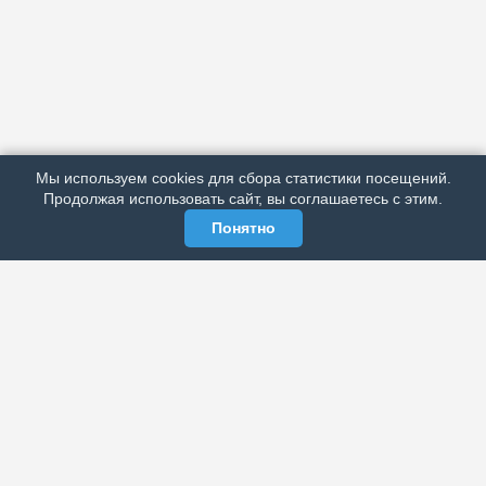
АРХИВ
ПОДРОБНО ОБ ИЗДАНИИ
РЕКЛАМА У НАС
Мы используем cookies для сбора статистики посещений.
МЫ В СОЦСЕТЯХ
Продолжая использовать сайт, вы соглашаетесь с этим.
Понятно
ЭЛЕКТРОННАЯ ГАЗЕТА «ВЕК»
Актуальная информация обо всех значимых событиях
политической, экономической, общественной и
спортивной жизни России и зарубежья.