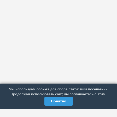
АРХИВ
ПОДРОБНО ОБ ИЗДАНИИ
РЕКЛАМА У НАС
Мы используем cookies для сбора статистики посещений.
МЫ В СОЦСЕТЯХ
Продолжая использовать сайт, вы соглашаетесь с этим.
Понятно