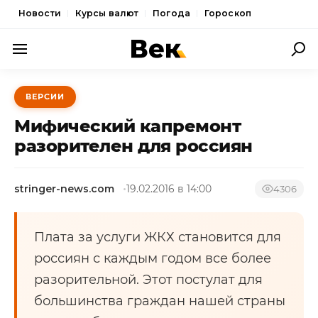
Новости
Курсы валют
Погода
Гороскоп
ПОЛИТИКА
ВЕРСИИ
ЭКОНОМИКА
Мифический капремонт
ОБЩЕСТВО
разорителен для россиян
СПОРТ
stringer-news.com
19.02.2016 в 14:00
4306
КУЛЬТУРА
НОВОСТИ
Плата за услуги ЖКХ становится для
россиян с каждым годом все более
разорительной. Этот постулат для
большинства граждан нашей страны