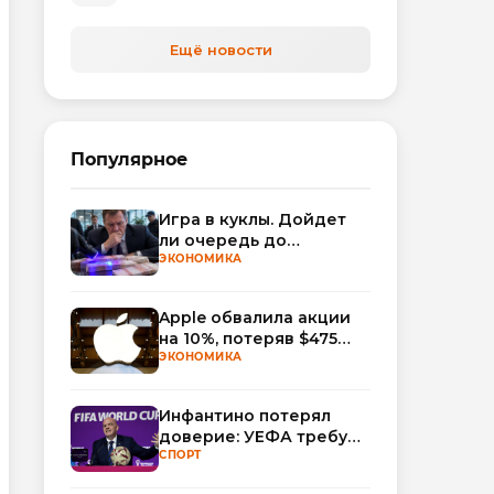
Ещё новости
Популярное
Игра в куклы. Дойдет
ли очередь до
Миллера?
ЭКОНОМИКА
Apple обвалила акции
на 10%, потеряв $475
млрд капитализации
ЭКОНОМИКА
Инфантино потерял
доверие: УЕФА требует
смены руководства
СПОРТ
ФИФА