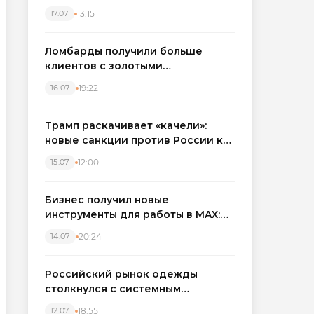
бронировать экскаваторы и
13:15
17.07
краны
Ломбарды получили больше
клиентов с золотыми
украшениями: рынок займов
19:22
16.07
вырос на фоне подорожания
металла
Трамп раскачивает «качели»:
новые санкции против России как
элемент большой игры
12:00
15.07
Бизнес получил новые
инструменты для работы в MAX:
компании подключают CRM и
20:24
14.07
автоматизируют обработку
обращений
Российский рынок одежды
столкнулся с системным
кризисом
18:55
12.07