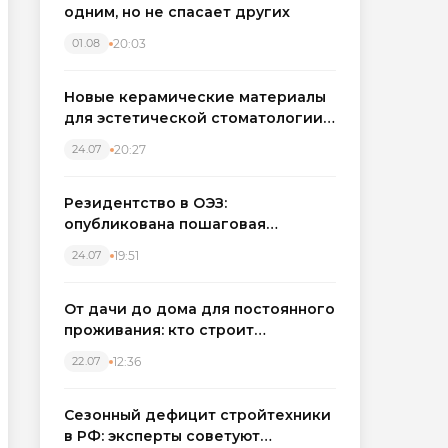
одним, но не спасает других
20:03
01.08
Новые керамические материалы
для эстетической стоматологии
становятся точнее
20:27
24.07
Резидентство в ОЭЗ:
опубликована пошаговая
инструкция и полный перечень
19:51
24.07
налоговых льгот для инвесторов
От дачи до дома для постоянного
проживания: кто строит
каркасные дома в Северо-
12:36
22.07
Западном регионе
Сезонный дефицит стройтехники
в РФ: эксперты советуют