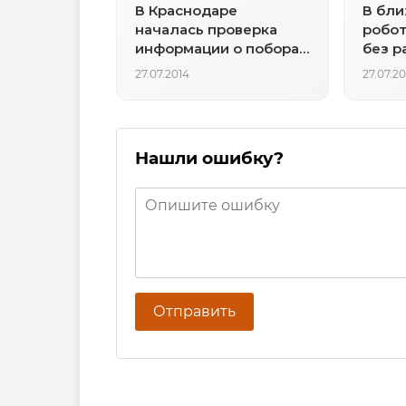
В Краснодаре
В бли
началась проверка
робот
информации о поборах
без р
среди сотрудников
27.07.2014
27.07.20
ДПС
Нашли ошибку?
Отправить