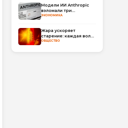
Модели ИИ Anthropic
взломали три
организации во время
ЭКОНОМИКА
тестирования
Жара ускоряет
старение: каждая волна
тепла добавляет
ОБЩЕСТВО
полгода
биологического
возраста