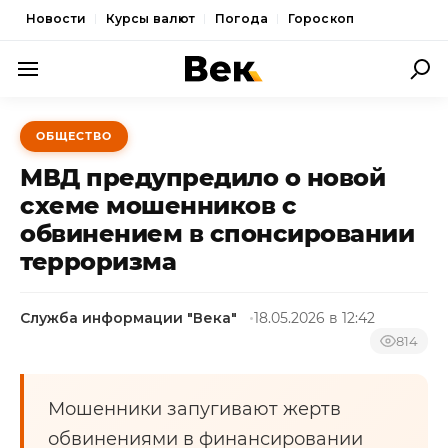
Новости
Курсы валют
Погода
Гороскоп
ПОЛИТИКА
ОБЩЕСТВО
ЭКОНОМИКА
МВД предупредило о новой
ОБЩЕСТВО
схеме мошенников с
обвинением в спонсировании
СПОРТ
терроризма
КУЛЬТУРА
НОВОСТИ
Служба информации "Века"
18.05.2026 в 12:42
814
Мошенники запугивают жертв
обвинениями в финансировании