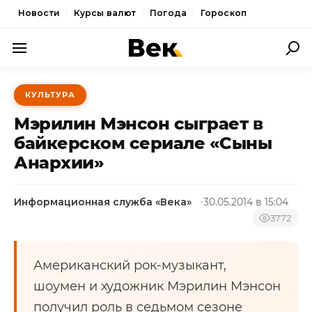
Новости
Курсы валют
Погода
Гороскоп
ПОЛИТИКА
КУЛЬТУРА
ЭКОНОМИКА
Мэрилин Мэнсон сыграет в
ОБЩЕСТВО
байкерском сериале «Сыны
Анархии»
СПОРТ
КУЛЬТУРА
Информационная служба «Века»
30.05.2014 в 15:04
НОВОСТИ
3772
Американский рок-музыкант,
шоумен и художник Мэрилин Мэнсон
получил роль в седьмом сезоне