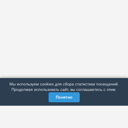
АРХИВ
ПОДРОБНО ОБ ИЗДАНИИ
РЕКЛАМА У НАС
Мы используем cookies для сбора статистики посещений.
МЫ В СОЦСЕТЯХ
Продолжая использовать сайт, вы соглашаетесь с этим.
Понятно