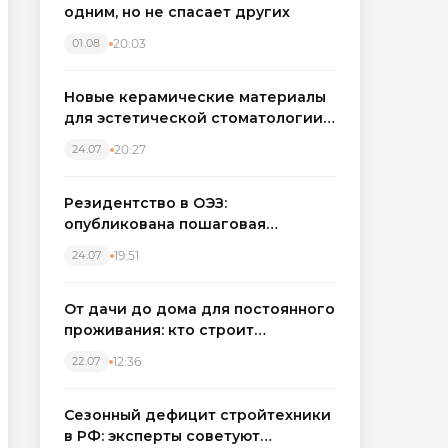
одним, но не спасает других
20:03
01.08
Новые керамические материалы
для эстетической стоматологии
становятся точнее
20:27
24.07
Резидентство в ОЭЗ:
опубликована пошаговая
инструкция и полный перечень
19:51
24.07
налоговых льгот для инвесторов
От дачи до дома для постоянного
проживания: кто строит
каркасные дома в Северо-
12:36
22.07
Западном регионе
Сезонный дефицит стройтехники
в РФ: эксперты советуют