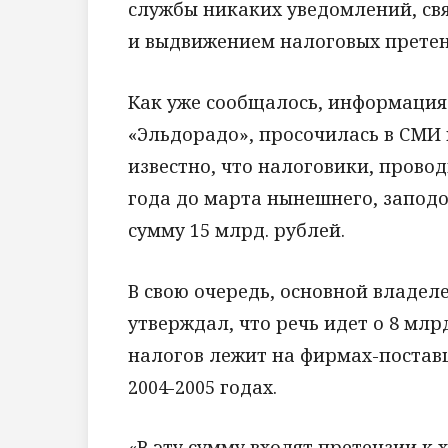
службы никаких уведомлений, св
и выдвижением налоговых претен
Как уже сообщалось, информация
«Эльдорадо», просочилась в СМИ в
известно, что налоговики, прово
года до марта нынешнего, заподо
сумму 15 млрд. рублей.
В свою очередь, основной владел
утверждал, что речь идет о 8 млр
налогов лежит на фирмах-поставщ
2004-2005 годах.
«В эту сумму входят претензии к