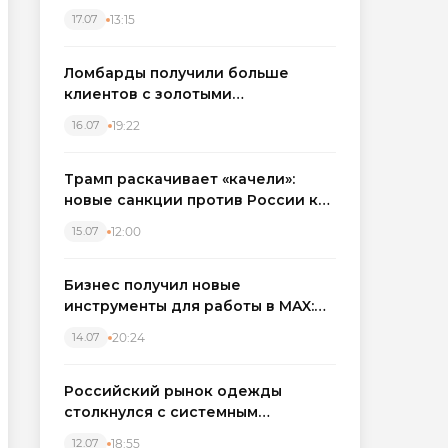
бронировать экскаваторы и
13:15
17.07
краны
Ломбарды получили больше
клиентов с золотыми
украшениями: рынок займов
19:22
16.07
вырос на фоне подорожания
металла
Трамп раскачивает «качели»:
новые санкции против России как
элемент большой игры
12:00
15.07
Бизнес получил новые
инструменты для работы в MAX:
компании подключают CRM и
20:24
14.07
автоматизируют обработку
обращений
Российский рынок одежды
столкнулся с системным
кризисом
18:55
12.07