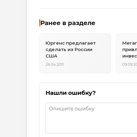
Ранее в разделе
Юргенс предлагает
Мега
сделать из России
прив
США
инвес
инно
26.04.2011
09.09.2
Нашли ошибку?