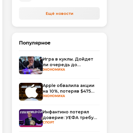
Ещё новости
Популярное
Игра в куклы. Дойдет
ли очередь до
Миллера?
ЭКОНОМИКА
Apple обвалила акции
на 10%, потеряв $475
млрд капитализации
ЭКОНОМИКА
Инфантино потерял
доверие: УЕФА требует
смены руководства
СПОРТ
ФИФА