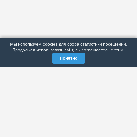
АРХИВ
ПОДРОБНО ОБ ИЗДАНИИ
РЕКЛАМА У НАС
Мы используем cookies для сбора статистики посещений.
МЫ В СОЦСЕТЯХ
Продолжая использовать сайт, вы соглашаетесь с этим.
Понятно
ЭЛЕКТРОННАЯ ГАЗЕТА «ВЕК»
Актуальная информация обо всех значимых событиях
политической, экономической, общественной и
спортивной жизни России и зарубежья.
МЫ В СОЦСЕТЯХ