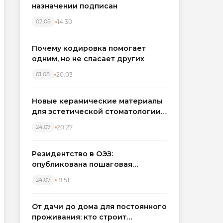
назначении подписан
14:30
02.08
Почему кодировка помогает
одним, но не спасает других
20:03
01.08
Новые керамические материалы
для эстетической стоматологии
становятся точнее
20:27
24.07
Резидентство в ОЭЗ:
опубликована пошаговая
инструкция и полный перечень
19:51
24.07
налоговых льгот для инвесторов
От дачи до дома для постоянного
проживания: кто строит