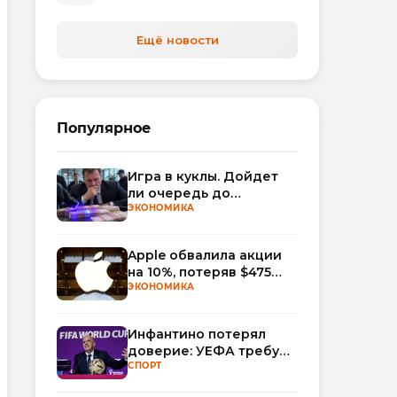
автоматизируют обработку
обращений
Ещё новости
Популярное
Игра в куклы. Дойдет
ли очередь до
Миллера?
ЭКОНОМИКА
Apple обвалила акции
на 10%, потеряв $475
млрд капитализации
ЭКОНОМИКА
Инфантино потерял
доверие: УЕФА требует
смены руководства
СПОРТ
ФИФА