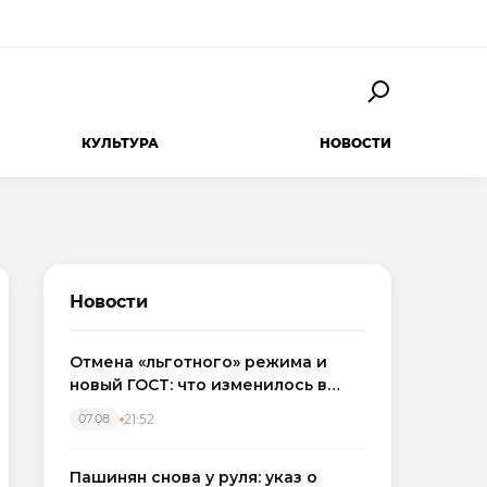
КУЛЬТУРА
НОВОСТИ
Новости
Отмена «льготного» режима и
новый ГОСТ: что изменилось в
приемке новостроек в 2026 году
21:52
07.08
Пашинян снова у руля: указ о