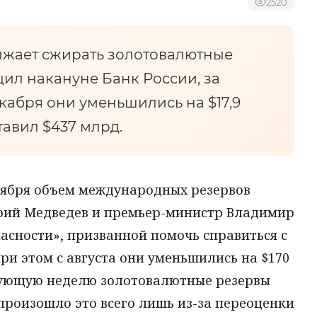
2520
лжает сжирать золотовалютные
ил накануне Банк России, за
екабря они уменьшились на $17,9
ставил $437 млрд.
оября объем международных резервов
рий Медведев и премьер-министр Владимир
асности», призванной помочь справиться с
при этом с августа они уменьшились на $170
твующую неделю золотовалютные резервы
 произошло это всего лишь из-за переоценки