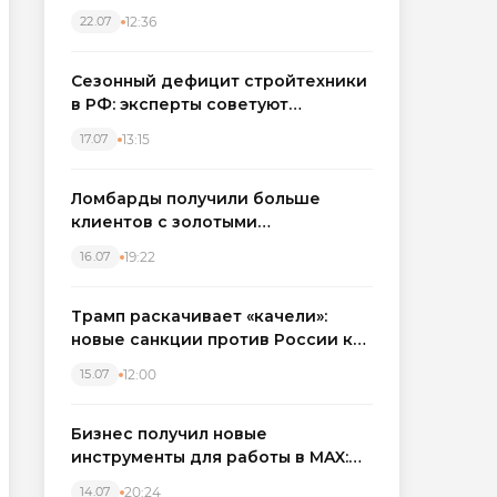
каркасные дома в Северо-
12:36
22.07
Западном регионе
Сезонный дефицит стройтехники
в РФ: эксперты советуют
бронировать экскаваторы и
13:15
17.07
краны
Ломбарды получили больше
клиентов с золотыми
украшениями: рынок займов
19:22
16.07
вырос на фоне подорожания
металла
Трамп раскачивает «качели»:
новые санкции против России как
элемент большой игры
12:00
15.07
Бизнес получил новые
инструменты для работы в MAX:
компании подключают CRM и
20:24
14.07