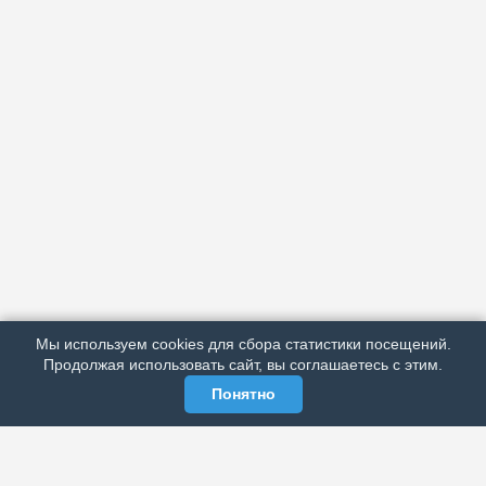
АРХИВ
ПОДРОБНО ОБ ИЗДАНИИ
РЕКЛАМА У НАС
Мы используем cookies для сбора статистики посещений.
МЫ В СОЦСЕТЯХ
Продолжая использовать сайт, вы соглашаетесь с этим.
Понятно