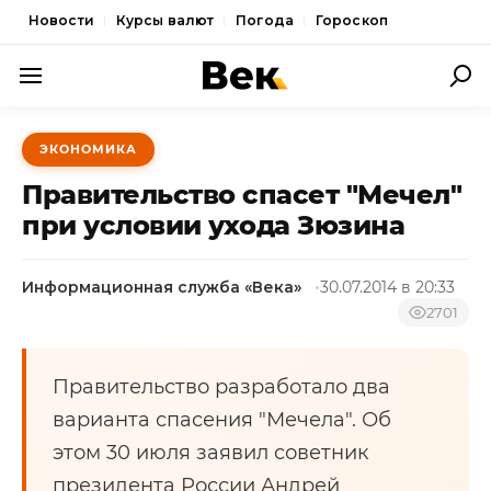
Новости
Курсы валют
Погода
Гороскоп
ПОЛИТИКА
ЭКОНОМИКА
ЭКОНОМИКА
Правительство спасет "Мечел"
ОБЩЕСТВО
при условии ухода Зюзина
СПОРТ
Информационная служба «Века»
30.07.2014 в 20:33
КУЛЬТУРА
2701
НОВОСТИ
Правительство разработало два
варианта спасения "Мечела". Об
этом 30 июля заявил советник
президента России Андрей