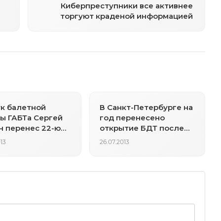
Киберпреступники все активнее
торгуют краденой информацией
к балетной
В Санкт-Петербурге на
ы ГАБТа Сергей
год перенесено
 перенес 22-ю
открытие БДТ после
цию на глазах
реконструкции
13
26.07.2013