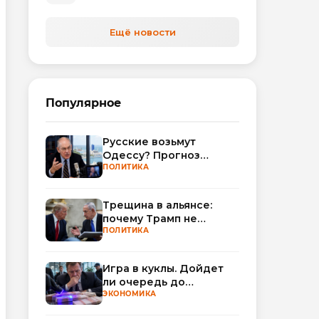
Ещё новости
Популярное
Русские возьмут
Одессу? Прогноз
Миршаймера
ПОЛИТИКА
Трещина в альянсе:
почему Трамп не
поверил Нетаньяху по
ПОЛИТИКА
Ирану
Игра в куклы. Дойдет
ли очередь до
Миллера?
ЭКОНОМИКА