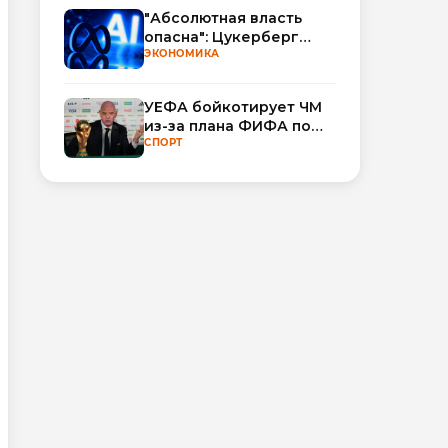
"Абсолютная власть
опасна": Цукерберг
резко критикует OpenAI
ЭКОНОМИКА
и Anthropic в споре об
ИИ
УЕФА бойкотирует ЧМ
из-за плана ФИФА по
привлечению частных
СПОРТ
инвесторов