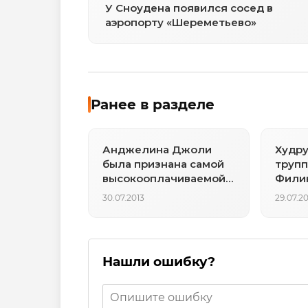
У Сноудена появился сосед в
аэропорту «Шереметьево»
Ранее в разделе
Анджелина Джоли
Худру
была признана самой
трупп
высокооплачиваемой
Филин
актрисой
опера
30.07.2013
29.07.20
Нашли ошибку?