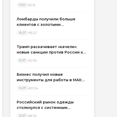
бронировать экскаваторы и
13:15
17.07
краны
Ломбарды получили больше
клиентов с золотыми
украшениями: рынок займов
19:22
16.07
вырос на фоне подорожания
металла
Трамп раскачивает «качели»:
новые санкции против России как
элемент большой игры
12:00
15.07
Бизнес получил новые
инструменты для работы в MAX:
компании подключают CRM и
20:24
14.07
автоматизируют обработку
обращений
Российский рынок одежды
столкнулся с системным
кризисом
18:55
12.07