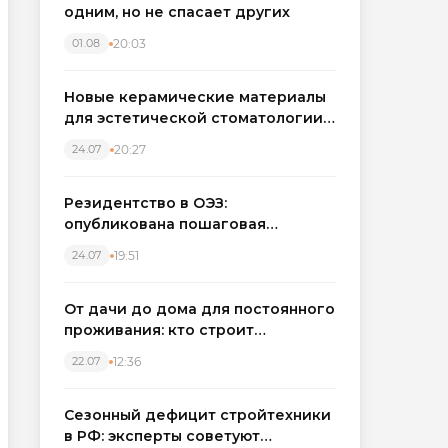
одним, но не спасает других
20:03
01.08
Новые керамические материалы
для эстетической стоматологии
становятся точнее
20:27
24.07
Резидентство в ОЭЗ:
опубликована пошаговая
инструкция и полный перечень
19:51
24.07
налоговых льгот для инвесторов
От дачи до дома для постоянного
проживания: кто строит
каркасные дома в Северо-
12:36
22.07
Западном регионе
Сезонный дефицит стройтехники
в РФ: эксперты советуют