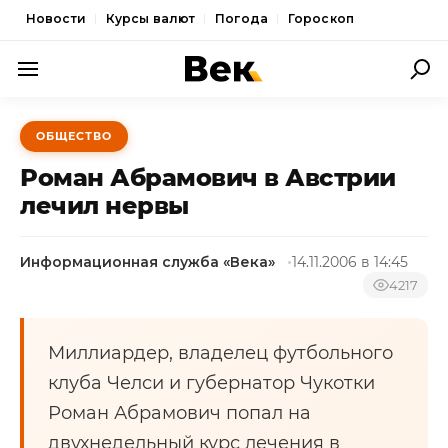
Новости
Курсы валют
Погода
Гороскоп
ПОЛИТИКА
ОБЩЕСТВО
ЭКОНОМИКА
Роман Абрамович в Австрии
ОБЩЕСТВО
лечил нервы
СПОРТ
Информационная служба «Века»
14.11.2006 в 14:45
КУЛЬТУРА
4217
НОВОСТИ
Миллиардер, владелец футбольного
клуба Челси и губернатор Чукотки
Роман Абрамович попал на
двухнедельный курс лечения в