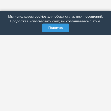
ПОДРОБНО ОБ ИЗДАНИИ
РЕКЛАМА У НАС
Мы используем cookies для сбора статистики посещений.
МЫ В СОЦСЕТЯХ
Продолжая использовать сайт, вы соглашаетесь с этим.
Понятно
ЭЛЕКТРОННАЯ ГАЗЕТА «ВЕК»
Актуальная информация обо всех значимых событиях
политической, экономической, общественной и
спортивной жизни России и зарубежья.
МЫ В СОЦСЕТЯХ