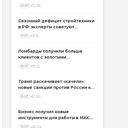
каркасные дома в Северо-
12:36
22.07
Западном регионе
Сезонный дефицит стройтехники
в РФ: эксперты советуют
бронировать экскаваторы и
13:15
17.07
краны
Ломбарды получили больше
клиентов с золотыми
украшениями: рынок займов
19:22
16.07
вырос на фоне подорожания
металла
Трамп раскачивает «качели»:
новые санкции против России как
элемент большой игры
12:00
15.07
Бизнес получил новые
инструменты для работы в MAX:
компании подключают CRM и
20:24
14.07