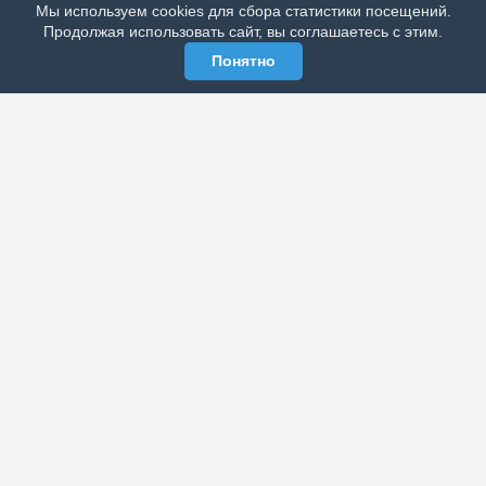
Мы используем cookies для сбора статистики посещений.
МЫ В СОЦСЕТЯХ
Продолжая использовать сайт, вы соглашаетесь с этим.
Понятно
ЭЛЕКТРОННАЯ ГАЗЕТА «ВЕК»
Актуальная информация обо всех значимых событиях
политической, экономической, общественной и
спортивной жизни России и зарубежья.
МЫ В СОЦСЕТЯХ
РАЗДЕЛЫ
Архив публикаций