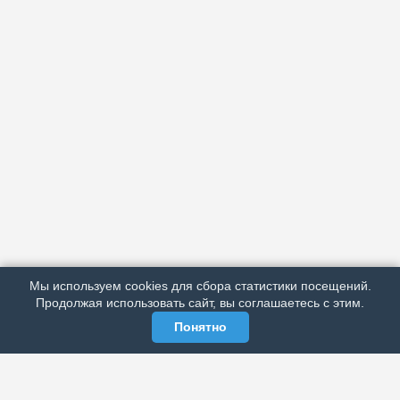
АРХИВ
ПОДРОБНО ОБ ИЗДАНИИ
РЕКЛАМА У НАС
Мы используем cookies для сбора статистики посещений.
МЫ В СОЦСЕТЯХ
Продолжая использовать сайт, вы соглашаетесь с этим.
Понятно