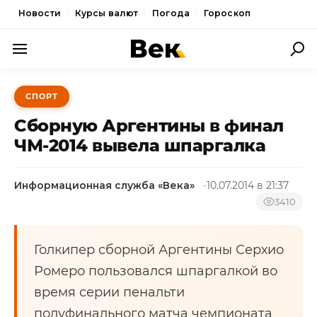
Новости
Курсы валют
Погода
Гороскоп
ПОЛИТИКА
СПОРТ
ЭКОНОМИКА
Сборную Аргентины в финал
ОБЩЕСТВО
ЧМ-2014 вывела шпаргалка
СПОРТ
Информационная служба «Века»
10.07.2014 в 21:37
КУЛЬТУРА
3410
НОВОСТИ
Голкипер сборной Аргентины Серхио
Ромеро пользовался шпаргалкой во
время серии пенальти
полуфинального матча чемпионата