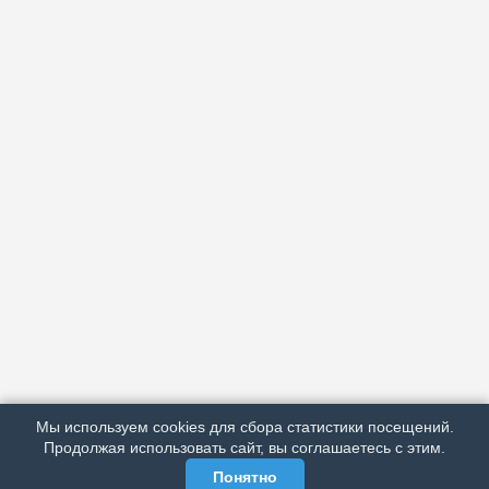
АРХИВ
ПОДРОБНО ОБ ИЗДАНИИ
РЕКЛАМА У НАС
Мы используем cookies для сбора статистики посещений.
МЫ В СОЦСЕТЯХ
Продолжая использовать сайт, вы соглашаетесь с этим.
Понятно