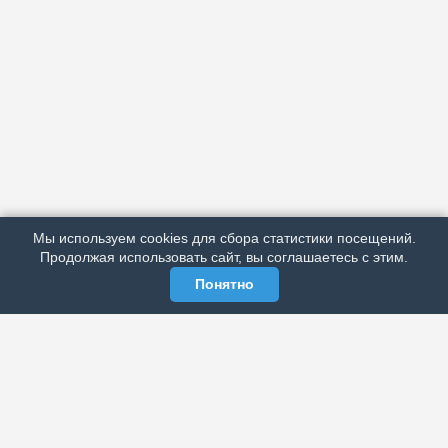
АРХИВ
ПОДРОБНО ОБ ИЗДАНИИ
РЕКЛАМА У НАС
Мы используем cookies для сбора статистики посещений.
МЫ В СОЦСЕТЯХ
Продолжая использовать сайт, вы соглашаетесь с этим.
Понятно
ЭЛЕКТРОННАЯ ГАЗЕТА «ВЕК»