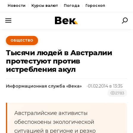
Новости
Курсы валют
Погода
Гороскоп
ПОЛИТИКА
ОБЩЕСТВО
ЭКОНОМИКА
Тысячи людей в Австралии
ОБЩЕСТВО
протестуют против
истребления акул
СПОРТ
КУЛЬТУРА
Информационная служба «Века»
01.02.2014 в 13:35
НОВОСТИ
2783
Австралийские активисты
обеспокоены экологической
ситуацией в регионе и резко