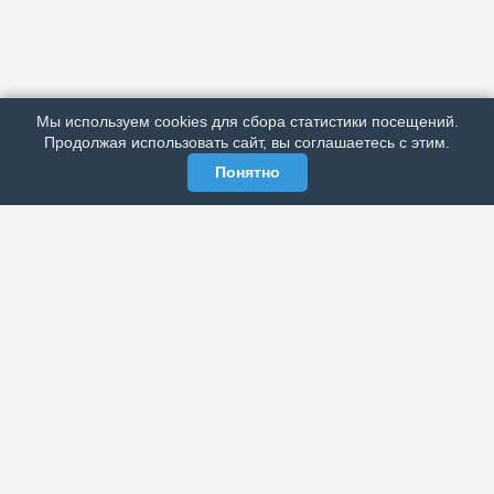
АРХИВ
ПОДРОБНО ОБ ИЗДАНИИ
РЕКЛАМА У НАС
Мы используем cookies для сбора статистики посещений.
МЫ В СОЦСЕТЯХ
Продолжая использовать сайт, вы соглашаетесь с этим.
Понятно
ЭЛЕКТРОННАЯ ГАЗЕТА «ВЕК»
Актуальная информация обо всех значимых событиях
политической, экономической, общественной и
спортивной жизни России и зарубежья.
МЫ В СОЦСЕТЯХ