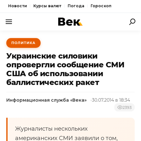
Новости
Курсы валют
Погода
Гороскоп
ПОЛИТИКА
ПОЛИТИКА
ЭКОНОМИКА
Украинские силовики
ОБЩЕСТВО
опровергли сообщение СМИ
США об использовании
СПОРТ
баллистических ракет
КУЛЬТУРА
НОВОСТИ
Информационная служба «Века»
30.07.2014 в 18:34
2393
Журналисты нескольких
американских СМИ заявили о том,