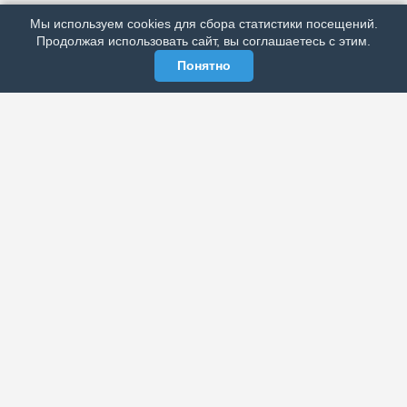
Мы используем cookies для сбора статистики посещений.
МЫ В СОЦСЕТЯХ
Продолжая использовать сайт, вы соглашаетесь с этим.
Понятно
ЭЛЕКТРОННАЯ ГАЗЕТА «ВЕК»
Актуальная информация обо всех значимых событиях
политической, экономической, общественной и
спортивной жизни России и зарубежья.
МЫ В СОЦСЕТЯХ
РАЗДЕЛЫ