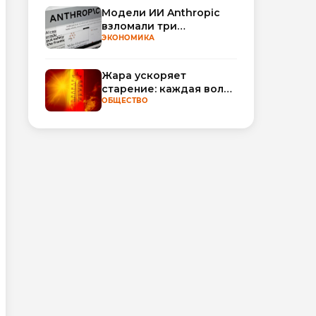
Модели ИИ Anthropic
взломали три
организации во время
ЭКОНОМИКА
тестирования
Жара ускоряет
старение: каждая волна
тепла добавляет
ОБЩЕСТВО
полгода
биологического
возраста