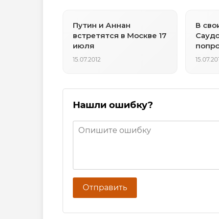
Путин и Аннан
В сво
встретятся в Москве 17
Саудо
июля
попро
вмеш
15.07.2012
15.07.20
Нашли ошибку?
Отправить