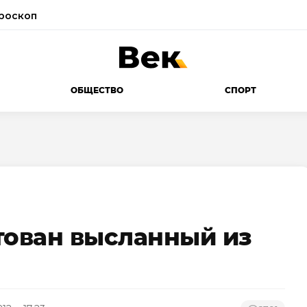
роскоп
ОБЩЕСТВО
СПОРТ
тован высланный из