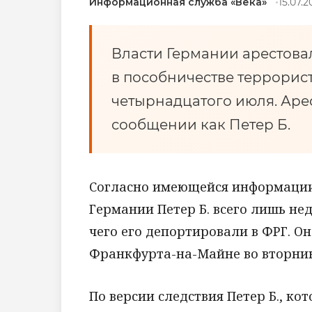
Информационная служба «Века»
15.07.2
Власти Германии арестова
в пособничестве террорист
четырнадцатого июля. Аре
сообщении как Петер Б.
Согласно имеющейся информации
Германии Петер Б. всего лишь не
чего его депортировали в ФРГ. О
Франкфурта-на-Майне во вторник,
По версии следствия Петер Б., к