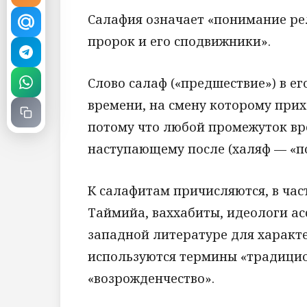
Салафия означает «понимание рел
пророк и его сподвижники».
Слово салаф («предшествие») в 
времени, на смену которому прих
потому что любой промежуток вр
наступающему после (халяф — «п
К салафитам причисляются, в час
Таймийа, ваххабиты, идеологи ас
западной литературе для характ
используются термины «традици
«возрожденчество».