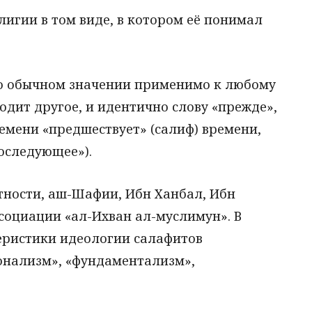
игии в том виде, в котором её понимал
его обычном значении применимо к любому
одит другое, и идентично слову «прежде»,
емени «предшествует» (салиф) времени,
оследующее»).
тности, аш-Шафии, Ибн Ханбал, Ибн
социации «ал-Ихван ал-муслимун». В
еристики идеологии салафитов
онализм», «фундаментализм»,