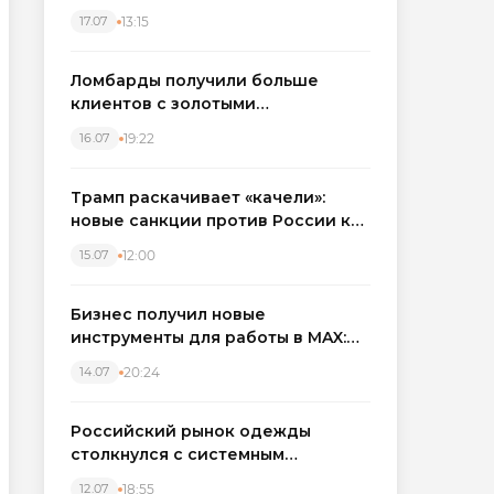
бронировать экскаваторы и
13:15
17.07
краны
Ломбарды получили больше
клиентов с золотыми
украшениями: рынок займов
19:22
16.07
вырос на фоне подорожания
металла
Трамп раскачивает «качели»:
новые санкции против России как
элемент большой игры
12:00
15.07
Бизнес получил новые
инструменты для работы в MAX:
компании подключают CRM и
20:24
14.07
автоматизируют обработку
обращений
Российский рынок одежды
столкнулся с системным
кризисом
18:55
12.07