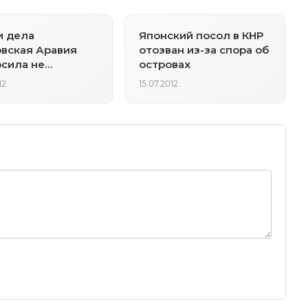
и дела
Японский посол в КНР
вская Аравия
отозван из-за спора об
сила не
островах
иваться Россию
12
15.07.2012