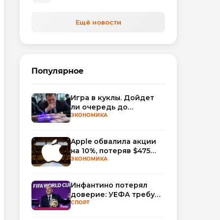
Ещё новости
Популярное
Игра в куклы. Дойдет
ли очередь до
Миллера?
ЭКОНОМИКА
Apple обвалила акции
на 10%, потеряв $475
млрд капитализации
ЭКОНОМИКА
Инфантино потерял
доверие: УЕФА требует
смены руководства
СПОРТ
ФИФА