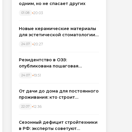
одним, но не спасает других
20:03
01.08
Новые керамические материалы
для эстетической стоматологии
становятся точнее
20:27
24.07
Резидентство в ОЭЗ:
опубликована пошаговая
инструкция и полный перечень
19:51
24.07
налоговых льгот для инвесторов
От дачи до дома для постоянного
проживания: кто строит
каркасные дома в Северо-
12:36
22.07
Западном регионе
Сезонный дефицит стройтехники
в РФ: эксперты советуют