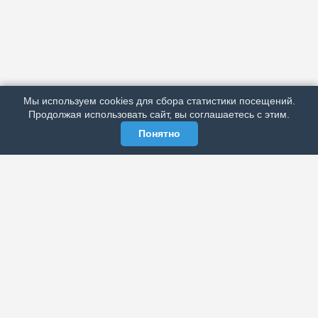
АРХИВ
ПОДРОБНО ОБ ИЗДАНИИ
РЕКЛАМА У НАС
Мы используем cookies для сбора статистики посещений.
МЫ В СОЦСЕТЯХ
Продолжая использовать сайт, вы соглашаетесь с этим.
Понятно
ЭЛЕКТРОННАЯ ГАЗЕТА «ВЕК»
Актуальная информация обо всех значимых событиях
политической, экономической, общественной и
спортивной жизни России и зарубежья.
МЫ В СОЦСЕТЯХ