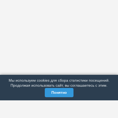
АРХИВ
ПОДРОБНО ОБ ИЗДАНИИ
РЕКЛАМА У НАС
Мы используем cookies для сбора статистики посещений.
МЫ В СОЦСЕТЯХ
Продолжая использовать сайт, вы соглашаетесь с этим.
Понятно