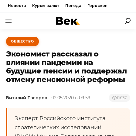
Новости
Курсы валют
Погода
Гороскоп
ПОЛИТИКА
ОБЩЕСТВО
ЭКОНОМИКА
Экономист рассказал о
ОБЩЕСТВО
влиянии пандемии на
будущие пенсии и поддержал
СПОРТ
отмену пенсионной реформы
КУЛЬТУРА
НОВОСТИ
Виталий Тагоров
12.05.2020 в 09:59
11837
Эксперт Российского института
стратегических исследований