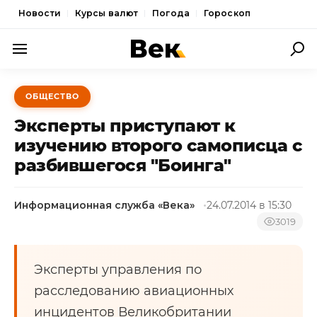
Новости
Курсы валют
Погода
Гороскоп
ПОЛИТИКА
ОБЩЕСТВО
ЭКОНОМИКА
Эксперты приступают к
ОБЩЕСТВО
изучению второго самописца с
разбившегося "Боинга"
СПОРТ
КУЛЬТУРА
Информационная служба «Века»
24.07.2014 в 15:30
НОВОСТИ
3019
Эксперты управления по
расследованию авиационных
инцидентов Великобритании