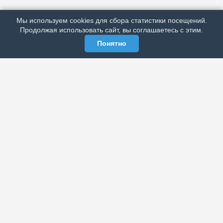
РЕКЛАМА У НАС
Мы используем cookies для сбора статистики посещений.
МЫ В СОЦСЕТЯХ
Продолжая использовать сайт, вы соглашаетесь с этим.
Понятно
ЭЛЕКТРОННАЯ ГАЗЕТА «ВЕК»
Актуальная информация обо всех значимых событиях
политической, экономической, общественной и
спортивной жизни России и зарубежья.
МЫ В СОЦСЕТЯХ
РАЗДЕЛЫ