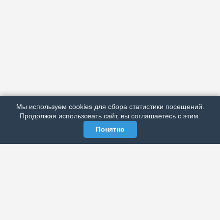
АРХИВ
ПОДРОБНО ОБ ИЗДАНИИ
РЕКЛАМА У НАС
Мы используем cookies для сбора статистики посещений.
МЫ В СОЦСЕТЯХ
Продолжая использовать сайт, вы соглашаетесь с этим.
Понятно
ЭЛЕКТРОННАЯ ГАЗЕТА «ВЕК»
Актуальная информация обо всех значимых событиях