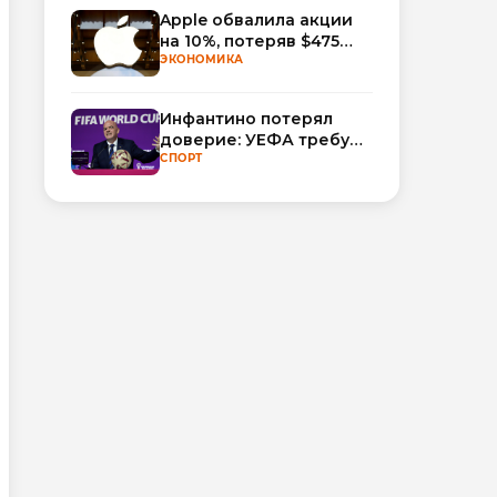
Apple обвалила акции
на 10%, потеряв $475
млрд капитализации
ЭКОНОМИКА
Инфантино потерял
доверие: УЕФА требует
смены руководства
СПОРТ
ФИФА