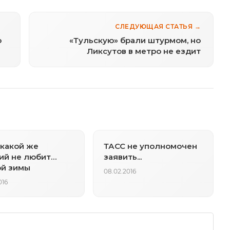
СЛЕДУЮЩАЯ СТАТЬЯ →
ю
«Тульскую» брали штурмом, но
Ликсутов в метро не ездит
 какой же
ТАСС не уполномочен
ий не любит…
заявить...
ой зимы
08.02.2016
016