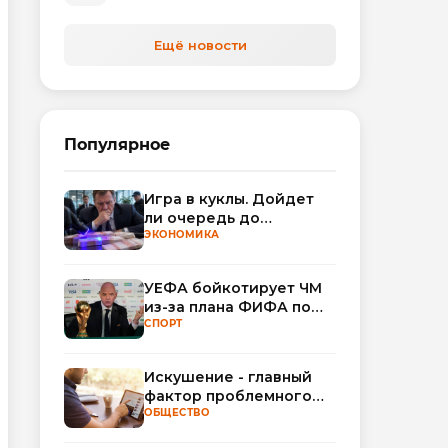
Ещё новости
Популярное
Игра в куклы. Дойдет
ли очередь до
Миллера?
ЭКОНОМИКА
УЕФА бойкотирует ЧМ
из-за плана ФИФА по
привлечению частных
СПОРТ
инвесторов
Искушение - главный
фактор проблемного
использования
ОБЩЕСТВО
интернета