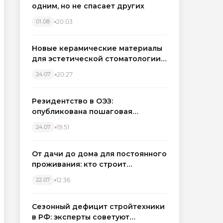
одним, но не спасает других
20:03
01.08
Новые керамические материалы
для эстетической стоматологии
становятся точнее
20:27
24.07
Резидентство в ОЭЗ:
опубликована пошаговая
инструкция и полный перечень
19:51
24.07
налоговых льгот для инвесторов
От дачи до дома для постоянного
проживания: кто строит
каркасные дома в Северо-
12:36
22.07
Западном регионе
Сезонный дефицит стройтехники
в РФ: эксперты советуют