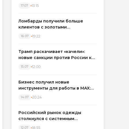
бронировать экскаваторы и
13:15
17.07
краны
Ломбарды получили больше
клиентов с золотыми
украшениями: рынок займов
19:22
16.07
вырос на фоне подорожания
металла
Трамп раскачивает «качели»:
новые санкции против России как
элемент большой игры
12:00
15.07
Бизнес получил новые
инструменты для работы в MAX:
компании подключают CRM и
20:24
14.07
автоматизируют обработку
обращений
Российский рынок одежды
столкнулся с системным
кризисом
18:55
12.07