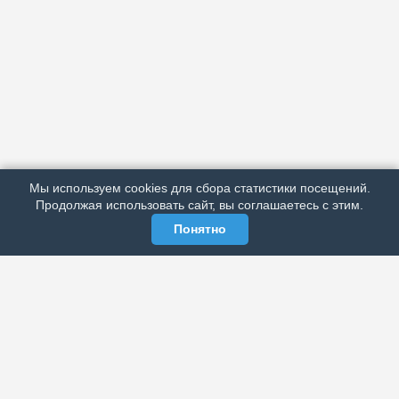
АРХИВ
ПОДРОБНО ОБ ИЗДАНИИ
РЕКЛАМА У НАС
Мы используем cookies для сбора статистики посещений.
МЫ В СОЦСЕТЯХ
Продолжая использовать сайт, вы соглашаетесь с этим.
Понятно
ЭЛЕКТРОННАЯ ГАЗЕТА «ВЕК»
Актуальная информация обо всех значимых событиях