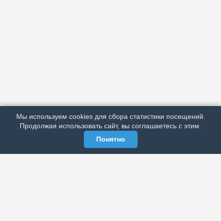
АРХИВ
ПОДРОБНО ОБ ИЗДАНИИ
РЕКЛАМА У НАС
Мы используем cookies для сбора статистики посещений.
МЫ В СОЦСЕТЯХ
Продолжая использовать сайт, вы соглашаетесь с этим.
Понятно
ЭЛЕКТРОННАЯ ГАЗЕТА «ВЕК»