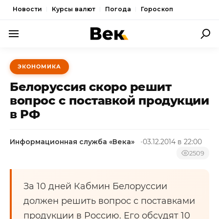
Новости
Курсы валют
Погода
Гороскоп
ПОЛИТИКА
ЭКОНОМИКА
ЭКОНОМИКА
Белоруссия скоро решит
ОБЩЕСТВО
вопрос с поставкой продукции
в РФ
СПОРТ
КУЛЬТУРА
Информационная служба «Века»
03.12.2014 в 22:00
НОВОСТИ
2509
За 10 дней Кабмин Белоруссии
должен решить вопрос с поставками
продукции в Россию. Его обсудят 10