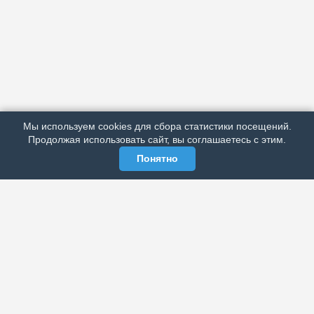
АРХИВ
ПОДРОБНО ОБ ИЗДАНИИ
РЕКЛАМА У НАС
Мы используем cookies для сбора статистики посещений.
МЫ В СОЦСЕТЯХ
Продолжая использовать сайт, вы соглашаетесь с этим.
Понятно
ЭЛЕКТРОННАЯ ГАЗЕТА «ВЕК»
Актуальная информация обо всех значимых событиях
политической, экономической, общественной и
спортивной жизни России и зарубежья.