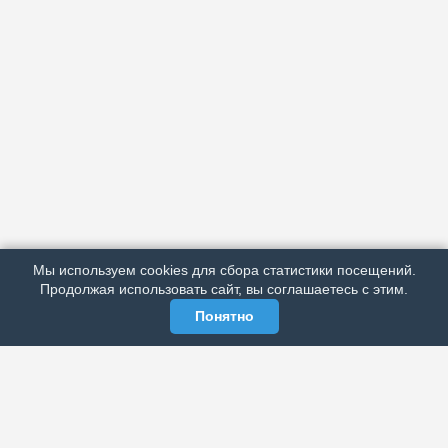
АРХИВ
ПОДРОБНО ОБ ИЗДАНИИ
РЕКЛАМА У НАС
Мы используем cookies для сбора статистики посещений.
МЫ В СОЦСЕТЯХ
Продолжая использовать сайт, вы соглашаетесь с этим.
Понятно