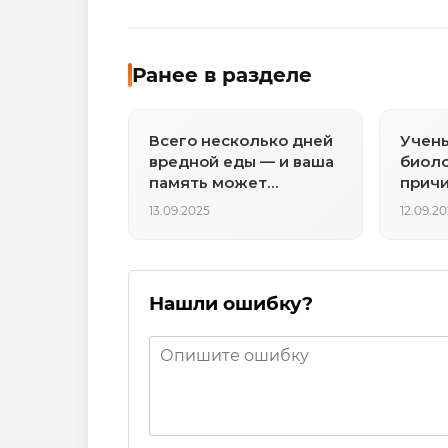
Ранее в разделе
Всего несколько дней
Учен
вредной еды — и ваша
биол
память может
причи
ухудшиться
устал
13.09.2025
12.09.2
Нашли ошибку?