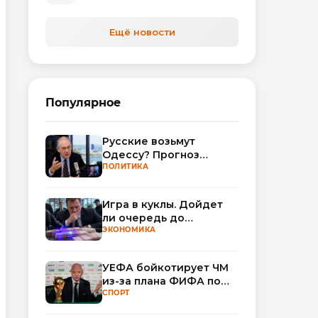
Ещё новости
Популярное
Русские возьмут
Одессу? Прогноз
Миршаймера
ПОЛИТИКА
Игра в куклы. Дойдет
ли очередь до
Миллера?
ЭКОНОМИКА
УЕФА бойкотирует ЧМ
из-за плана ФИФА по
привлечению частных
СПОРТ
инвесторов