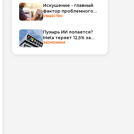
Искушение - главный
фактор проблемного
использования
ОБЩЕСТВО
интернета
Пузырь ИИ лопается?
Meta теряет 12,5% за
неделю, а Microsoft и
ЭКОНОМИКА
Nvidia взлетают