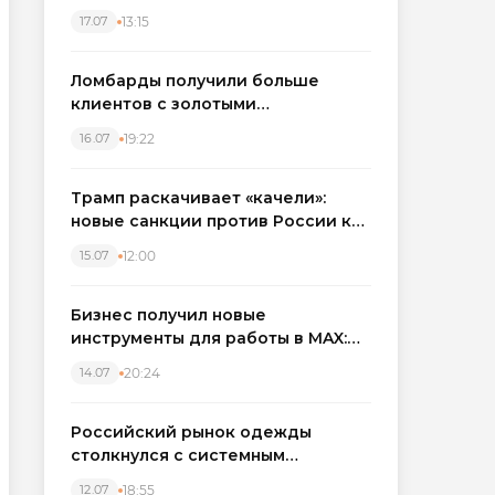
бронировать экскаваторы и
13:15
17.07
краны
Ломбарды получили больше
клиентов с золотыми
украшениями: рынок займов
19:22
16.07
вырос на фоне подорожания
металла
Трамп раскачивает «качели»:
новые санкции против России как
элемент большой игры
12:00
15.07
Бизнес получил новые
инструменты для работы в MAX:
компании подключают CRM и
20:24
14.07
автоматизируют обработку
обращений
Российский рынок одежды
столкнулся с системным
кризисом
18:55
12.07