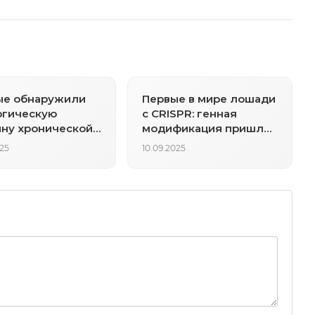
ые обнаружили
Первые в мире лошади
огическую
с CRISPR: генная
ну хронической
модификация пришла
ости
в спорт
025
10.09.2025