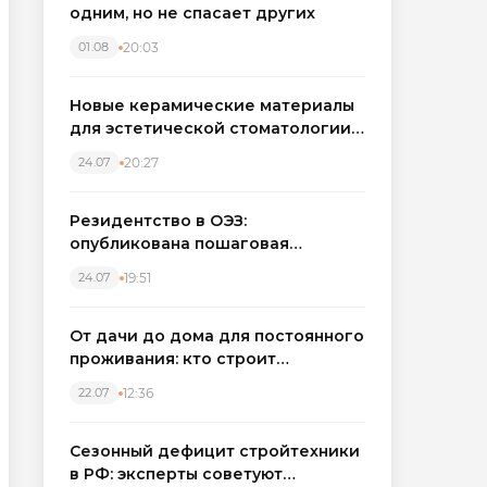
одним, но не спасает других
20:03
01.08
Новые керамические материалы
для эстетической стоматологии
становятся точнее
20:27
24.07
Резидентство в ОЭЗ:
опубликована пошаговая
инструкция и полный перечень
19:51
24.07
налоговых льгот для инвесторов
От дачи до дома для постоянного
проживания: кто строит
каркасные дома в Северо-
12:36
22.07
Западном регионе
Сезонный дефицит стройтехники
в РФ: эксперты советуют