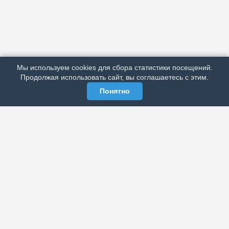
АРХИВ
ПОДРОБНО ОБ ИЗДАНИИ
РЕКЛАМА У НАС
Мы используем cookies для сбора статистики посещений.
МЫ В СОЦСЕТЯХ
Продолжая использовать сайт, вы соглашаетесь с этим.
Понятно
ЭЛЕКТРОННАЯ ГАЗЕТА «ВЕК»
Актуальная информация обо всех значимых событиях
политической, экономической, общественной и
спортивной жизни России и зарубежья.
МЫ В СОЦСЕТЯХ