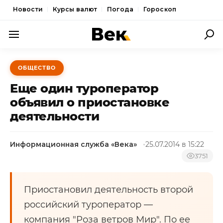
Новости
Курсы валют
Погода
Гороскоп
ПОЛИТИКА
ОБЩЕСТВО
ЭКОНОМИКА
Еще один туроператор
ОБЩЕСТВО
объявил о приостановке
деятельности
СПОРТ
КУЛЬТУРА
Информационная служба «Века»
25.07.2014 в 15:22
НОВОСТИ
3751
Приостановил деятельность второй
российский туроператор —
компания "Роза ветров Мир". По ее