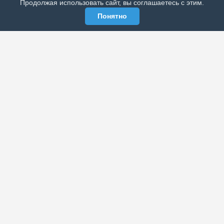
Продолжая использовать сайт, вы соглашаетесь с этим.
Понятно
ЭЛЕКТРОННАЯ ГАЗЕТА «ВЕК»
Актуальная информация обо всех значимых событиях
политической, экономической, общественной и
спортивной жизни России и зарубежья.
МЫ В СОЦСЕТЯХ
РАЗДЕЛЫ
Архив публикаций
Об издании