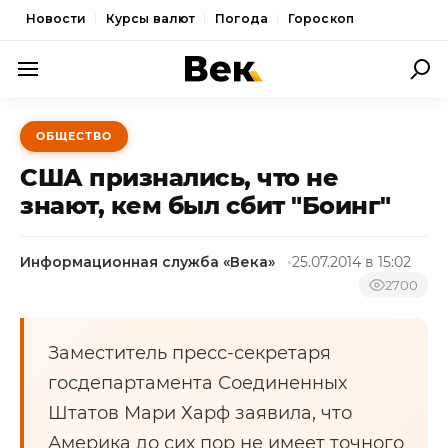
Новости
Курсы валют
Погода
Гороскоп
ПОЛИТИКА
ОБЩЕСТВО
ЭКОНОМИКА
США признались, что не
ОБЩЕСТВО
знают, кем был сбит "Боинг"
СПОРТ
Информационная служба «Века»
25.07.2014 в 15:02
КУЛЬТУРА
2700
НОВОСТИ
Заместитель пресс-секретаря
госдепартамента Соединенных
Штатов Мари Харф заявила, что
Америка до сих пор не имеет точного