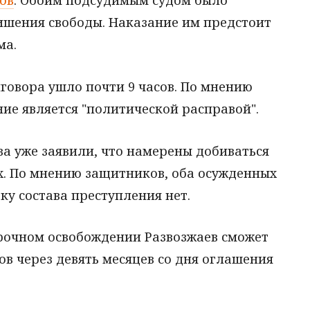
ов
. Обоим подсудимым судом было
лишения свободы. Наказание им предстоит
ма.
говора ушло почти 9 часов. По мнению
ие является "политической расправой".
а уже заявили, что намерены добиваться
. По мнению защитников, оба осужденных
у состава преступления нет.
рочном освобождении Развозжаев сможет
цов через девять месяцев со дня оглашения