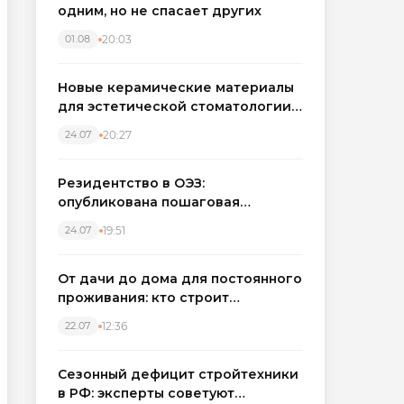
одним, но не спасает других
20:03
01.08
Новые керамические материалы
для эстетической стоматологии
становятся точнее
20:27
24.07
Резидентство в ОЭЗ:
опубликована пошаговая
инструкция и полный перечень
19:51
24.07
налоговых льгот для инвесторов
От дачи до дома для постоянного
проживания: кто строит
каркасные дома в Северо-
12:36
22.07
Западном регионе
Сезонный дефицит стройтехники
в РФ: эксперты советуют