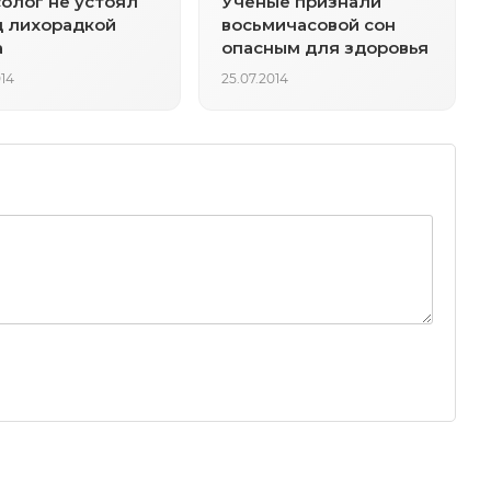
олог не устоял
Ученые признали
 лихорадкой
восьмичасовой сон
а
опасным для здоровья
014
25.07.2014