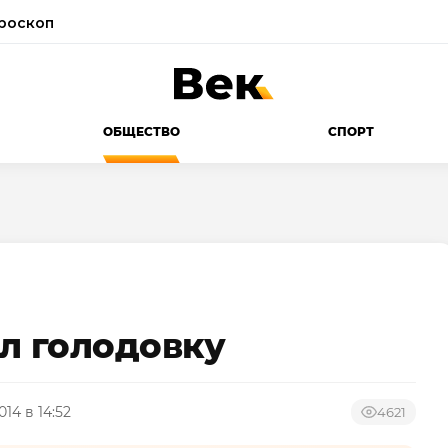
роскоп
ОБЩЕСТВО
СПОРТ
л голодовку
014 в 14:52
4621