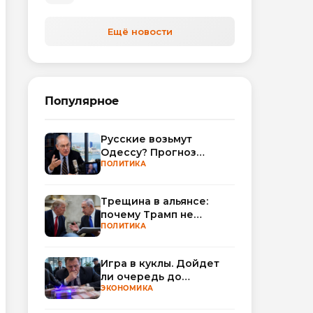
Ещё новости
Популярное
Русские возьмут
Одессу? Прогноз
Миршаймера
ПОЛИТИКА
Трещина в альянсе:
почему Трамп не
поверил Нетаньяху по
ПОЛИТИКА
Ирану
Игра в куклы. Дойдет
ли очередь до
Миллера?
ЭКОНОМИКА