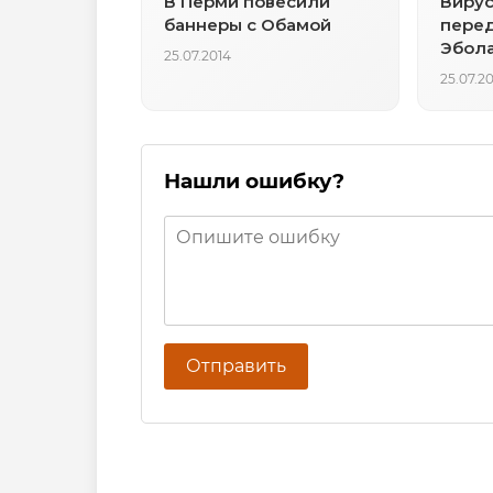
В Перми повесили
Вирус
баннеры с Обамой
перед
Эбол
25.07.2014
25.07.2
Нашли ошибку?
Отправить