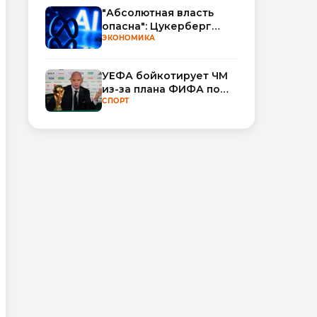
"Абсолютная власть
опасна": Цукерберг
резко критикует OpenAI
ЭКОНОМИКА
и Anthropic в споре об
ИИ
УЕФА бойкотирует ЧМ
из-за плана ФИФА по
привлечению частных
СПОРТ
инвесторов