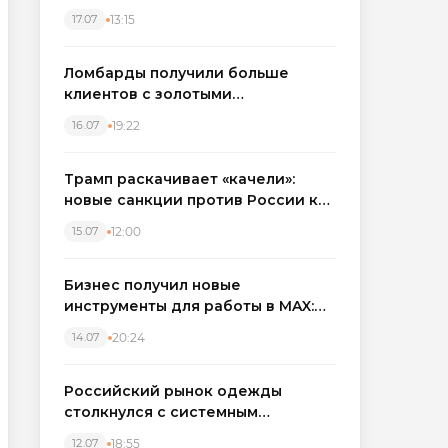
бронировать экскаваторы и
13:15
17.07
краны
Ломбарды получили больше
клиентов с золотыми
украшениями: рынок займов
19:22
16.07
вырос на фоне подорожания
металла
Трамп раскачивает «качели»:
новые санкции против России как
элемент большой игры
12:00
15.07
Бизнес получил новые
инструменты для работы в MAX:
компании подключают CRM и
20:24
14.07
автоматизируют обработку
обращений
Российский рынок одежды
столкнулся с системным
кризисом
18:55
12.07