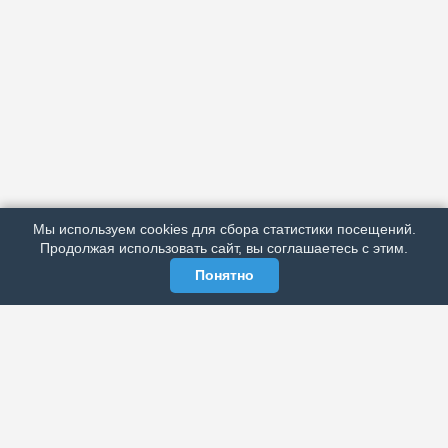
АРХИВ
ПОДРОБНО ОБ ИЗДАНИИ
РЕКЛАМА У НАС
Мы используем cookies для сбора статистики посещений.
МЫ В СОЦСЕТЯХ
Продолжая использовать сайт, вы соглашаетесь с этим.
Понятно
ЭЛЕКТРОННАЯ ГАЗЕТА «ВЕК»