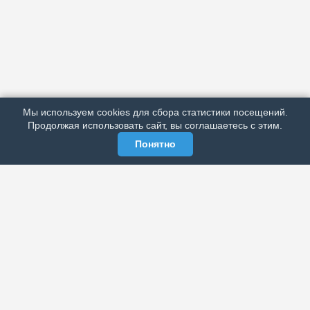
АРХИВ
ПОДРОБНО ОБ ИЗДАНИИ
РЕКЛАМА У НАС
Мы используем cookies для сбора статистики посещений.
МЫ В СОЦСЕТЯХ
Продолжая использовать сайт, вы соглашаетесь с этим.
Понятно
ЭЛЕКТРОННАЯ ГАЗЕТА «ВЕК»
Актуальная информация обо всех значимых событиях
политической, экономической, общественной и
спортивной жизни России и зарубежья.