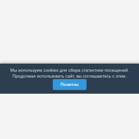
АРХИВ
ПОДРОБНО ОБ ИЗДАНИИ
РЕКЛАМА У НАС
Мы используем cookies для сбора статистики посещений.
МЫ В СОЦСЕТЯХ
Продолжая использовать сайт, вы соглашаетесь с этим.
Понятно
ЭЛЕКТРОННАЯ ГАЗЕТА «ВЕК»