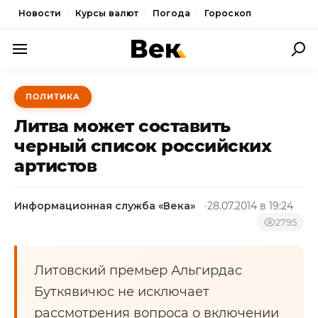
Новости
Курсы валют
Погода
Гороскоп
ПОЛИТИКА
ПОЛИТИКА
ЭКОНОМИКА
Литва может составить
ОБЩЕСТВО
черный список российских
артистов
СПОРТ
КУЛЬТУРА
Информационная служба «Века»
28.07.2014 в 19:24
НОВОСТИ
2795
Литовский премьер Альгирдас
Буткявичюс не исключает
рассмотрения вопроса о включении