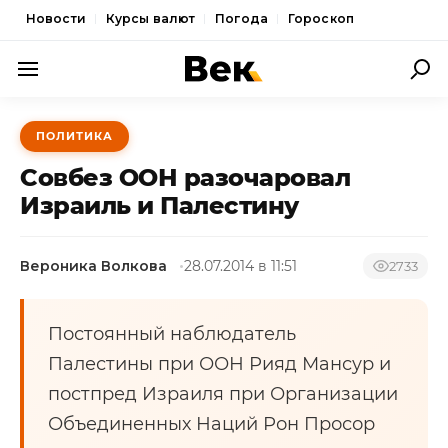
Новости
Курсы валют
Погода
Гороскоп
ПОЛИТИКА
ПОЛИТИКА
ЭКОНОМИКА
Совбез ООН разочаровал
ОБЩЕСТВО
Израиль и Палестину
СПОРТ
Вероника Волкова
28.07.2014 в 11:51
2733
КУЛЬТУРА
НОВОСТИ
Постоянный наблюдатель
Палестины при ООН Рияд Мансур и
постпред Израиля при Организации
Объединенных Наций Рон Просор