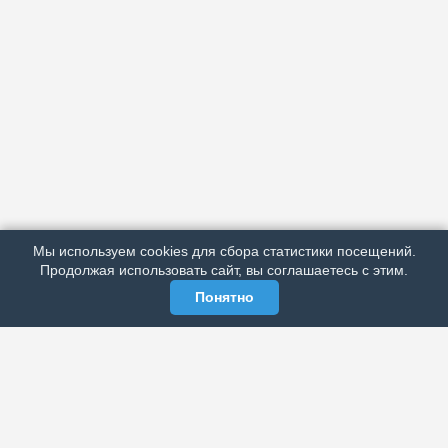
АРХИВ
ПОДРОБНО ОБ ИЗДАНИИ
РЕКЛАМА У НАС
Мы используем cookies для сбора статистики посещений.
МЫ В СОЦСЕТЯХ
Продолжая использовать сайт, вы соглашаетесь с этим.
Понятно