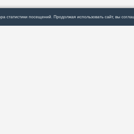
ра статистики посещений. Продолжая использовать сайт, вы соглаш
Р
ях политической,
А
 России и
О