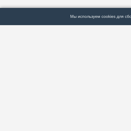
Мы используем cookies для сбо
ЭЛЕКТРОННАЯ ГАЗЕТА «ВЕК»
Актуальная информация обо всех значимых событи
экономической, общественной и спортивной жизни
зарубежья.
МЫ В СОЦСЕТЯХ