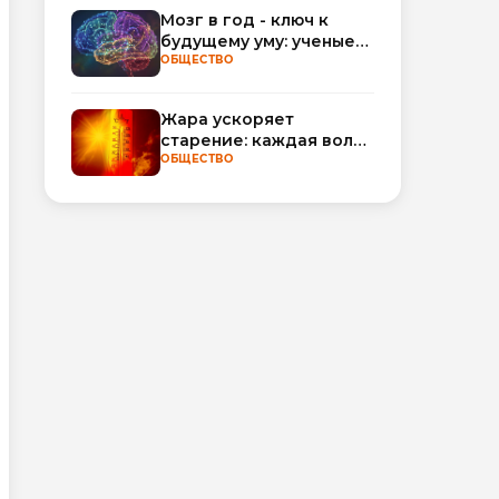
обороты
Мозг в год - ключ к
будущему уму: ученые
научились
ОБЩЕСТВО
прогнозировать
интеллект по МРТ
Жара ускоряет
старение: каждая волна
тепла добавляет
ОБЩЕСТВО
полгода
биологического
возраста