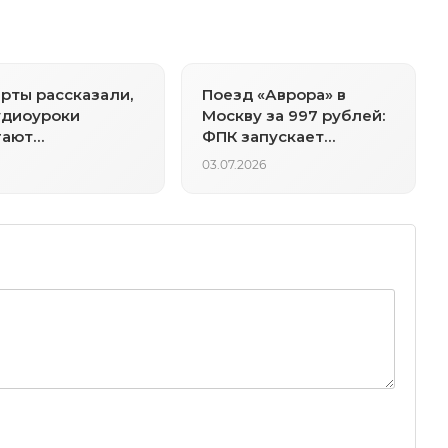
рты рассказали,
Поезд «Аврора» в
удиоуроки
Москву за 997 рублей:
гают
ФПК запускает
нающим быстрее
бюджетный тариф
03.07.2026
ть разговорный
йский