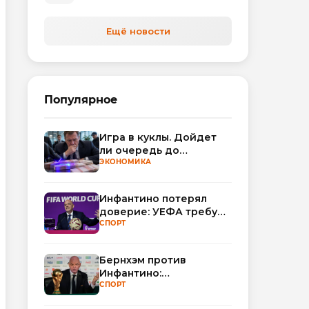
автоматизируют обработку
обращений
Ещё новости
Популярное
Игра в куклы. Дойдет
ли очередь до
Миллера?
ЭКОНОМИКА
Инфантино потерял
доверие: УЕФА требует
смены руководства
СПОРТ
ФИФА
Бернхэм против
Инфантино:
политический кризис в
СПОРТ
ФИФА набирает