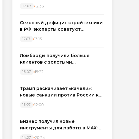
каркасные дома в Северо-
12:36
22.07
Западном регионе
Сезонный дефицит стройтехники
в РФ: эксперты советуют
бронировать экскаваторы и
13:15
17.07
краны
Ломбарды получили больше
клиентов с золотыми
украшениями: рынок займов
19:22
16.07
вырос на фоне подорожания
металла
Трамп раскачивает «качели»:
новые санкции против России как
элемент большой игры
12:00
15.07
Бизнес получил новые
инструменты для работы в MAX:
компании подключают CRM и
20:24
14.07