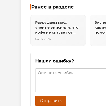
Ранее в разделе
Разрушаем миф:
Экспе
ученые выяснили, что
как а
кофе не спасает от
помо
депрессии, несмотря
начи
04.07.2026
на популярное
освои
убеждение
англи
Нашли ошибку?
Отправить