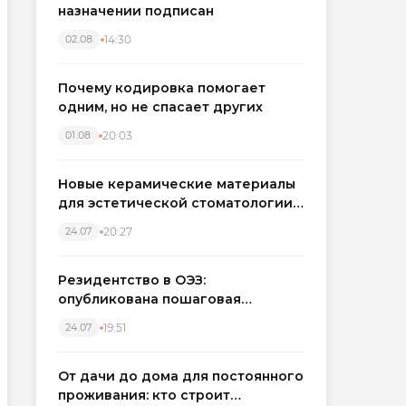
назначении подписан
14:30
02.08
Почему кодировка помогает
одним, но не спасает других
20:03
01.08
Новые керамические материалы
для эстетической стоматологии
становятся точнее
20:27
24.07
Резидентство в ОЭЗ:
опубликована пошаговая
инструкция и полный перечень
19:51
24.07
налоговых льгот для инвесторов
От дачи до дома для постоянного
проживания: кто строит