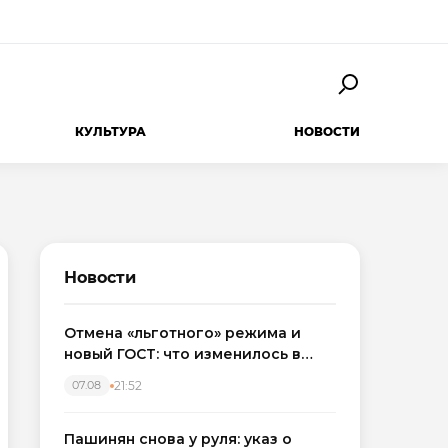
КУЛЬТУРА
НОВОСТИ
Новости
Отмена «льготного» режима и
новый ГОСТ: что изменилось в
приемке новостроек в 2026 году
21:52
07.08
Пашинян снова у руля: указ о