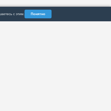
аетесь с этим.
Понятно
АЗДЕЛЫ
ИНФОРМАЦИЯ
Политика
рхив публикаций
конфиденциальности
б издании
Реклама у нас